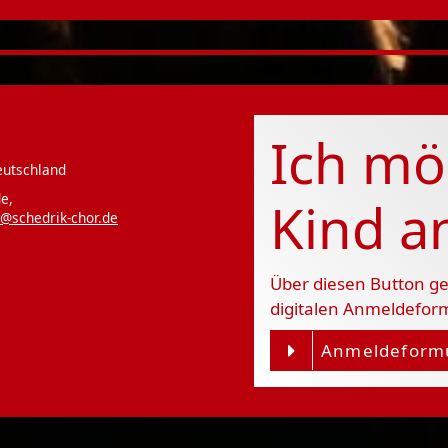
Ich mö
eutschland
e,
Kind 
@schedrik-chor.de
Über diesen Button ge
digitalen Anmeldefor
Anmeldeform