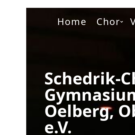
Home
Chor
Schedrik-C
Gymnasiu
Oelberg, O
e.V.