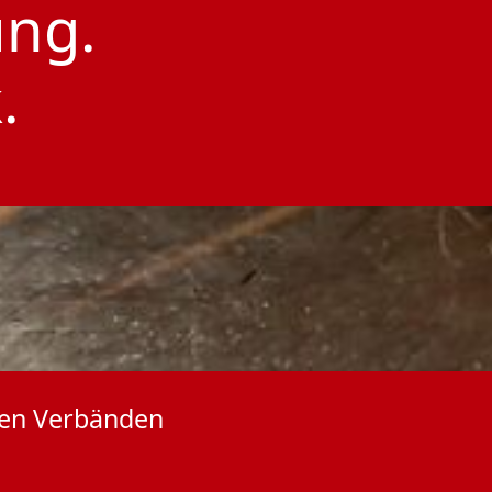
ung.
.
nden Verbänden