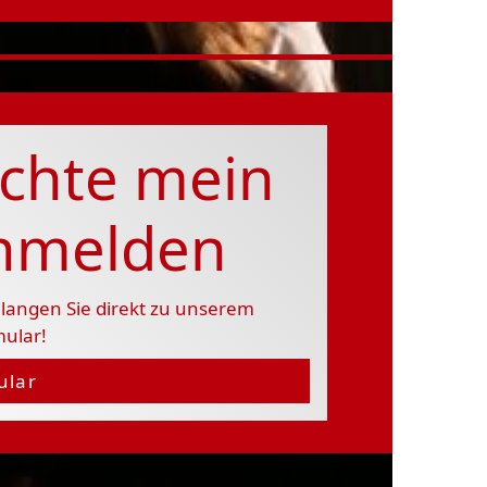
chte mein
anmelden
langen Sie direkt zu unserem
mular!
ular