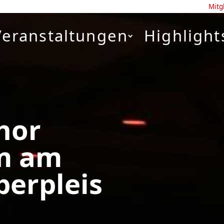
Mitg
Veranstaltungen
Highlight
hor
m am
berpleis