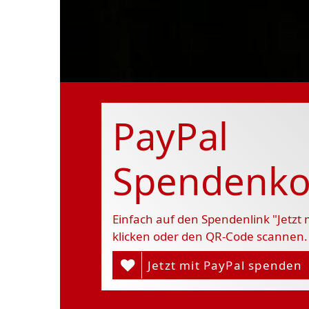
PayPal
Spendenko
Einfach auf den Spendenlink "Jetzt
klicken oder den QR-Code scannen.
Jetzt mit PayPal spenden