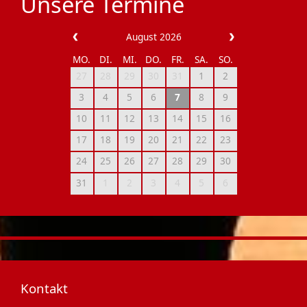
Unsere Termine
August 2026
MO.
DI.
MI.
DO.
FR.
SA.
SO.
27
28
29
30
31
1
2
3
4
5
6
7
8
9
10
11
12
13
14
15
16
17
18
19
20
21
22
23
24
25
26
27
28
29
30
31
1
2
3
4
5
6
Kontakt