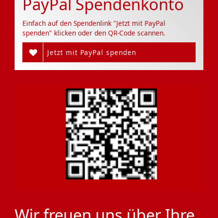
PayPal Spendenkonto
Einfach auf den Spendenlink "Jetzt mit PayPal
spenden" klicken oder den QR-Code scannen.
Jetzt mit PayPal spenden
Wir freuen uns über Ihre