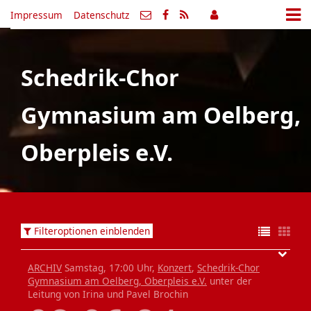
Impressum
Datenschutz
Schedrik-Chor
Gymnasium am Oelberg,
Oberpleis e.V.
Filteroptionen einblenden
ARCHIV
Samstag, 17:00 Uhr,
Konzert
,
Schedrik-Chor
Gymnasium am Oelberg, Oberpleis e.V.
unter der
Leitung von Irina und Pavel Brochin