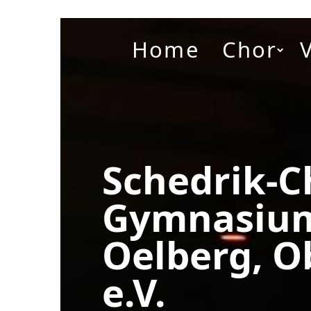
Home
Chor
Schedrik-C
Gymnasiu
Oelberg, O
e.V.