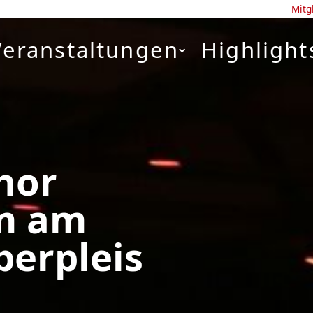
Mitg
Veranstaltungen
Highlight
hor
m am
berpleis