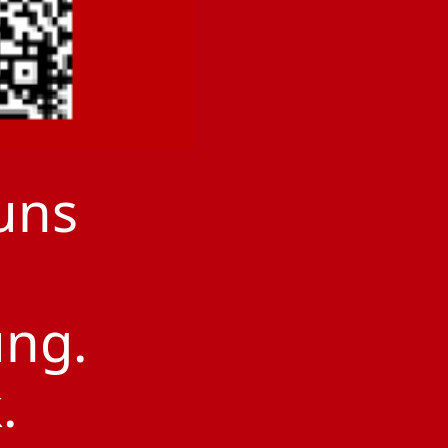
uns
ung.
.