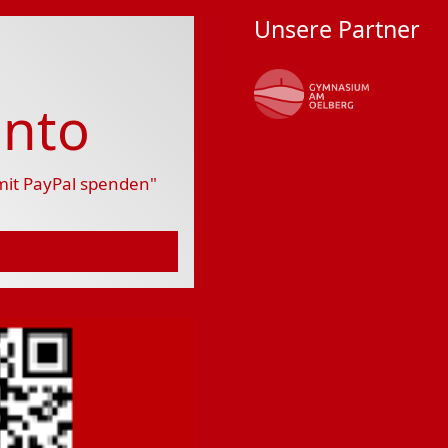
Unsere Partner
nto
 mit PayPal spenden"