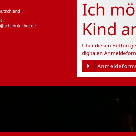
Ich mö
eutschland
e,
Kind 
@schedrik-chor.de
Über diesen Button ge
digitalen Anmeldefor
Anmeldeform