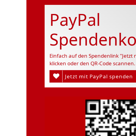
PayPal
Spendenko
Einfach auf den Spendenlink "Jetzt
klicken oder den QR-Code scannen.
Jetzt mit PayPal spenden