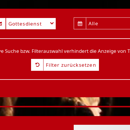
Alle
Gottesdienst
ive Suche bzw. Filterauswahl verhindert die Anzeige von 
Filter zurücksetzen