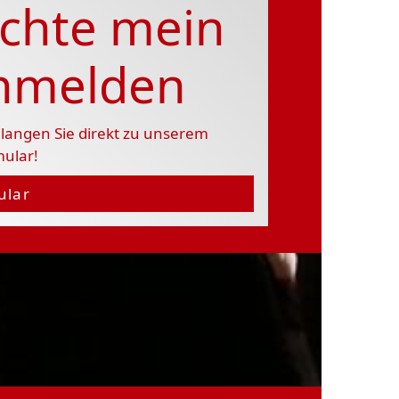
chte mein
anmelden
langen Sie direkt zu unserem
mular!
ular