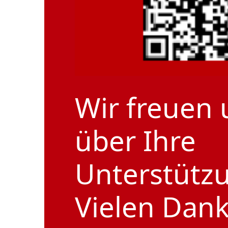
Wir freuen 
über Ihre
Unterstütz
Vielen Dank