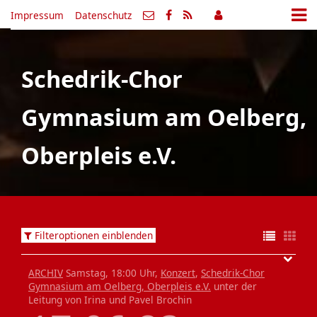
Impressum
Datenschutz
Schedrik-Chor
Gymnasium am Oelberg,
Oberpleis e.V.
Filteroptionen einblenden
ARCHIV
Samstag, 18:00 Uhr,
Konzert
,
Schedrik-Chor
Gymnasium am Oelberg, Oberpleis e.V.
unter der
Leitung von Irina und Pavel Brochin