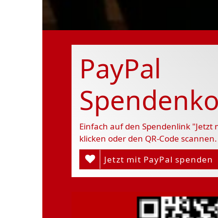
PayPal
Spendenko
Einfach auf den Spendenlink "Jetzt
klicken oder den QR-Code scannen.
Jetzt mit PayPal spenden