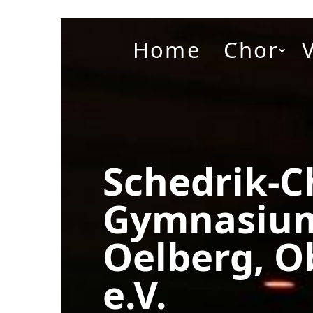
Home
Chor
Schedrik-C
Gymnasiu
Oelberg, O
e.V.