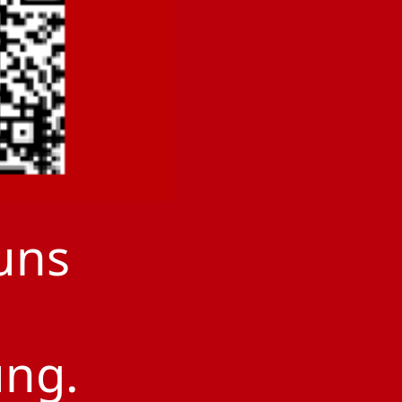
uns
ung.