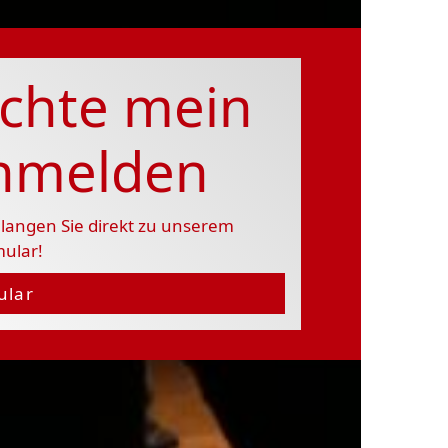
chte mein
anmelden
langen Sie direkt zu unserem
mular!
ular