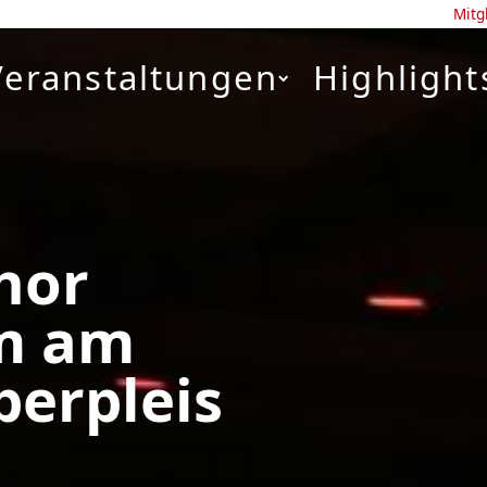
Mitg
Veranstaltungen
Highlight
hor
m am
berpleis