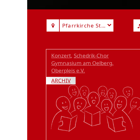
Pfarrkirche St. Servatius
Konzert
,
Schedrik-Chor
Gymnasium am Oelberg,
Oberpleis e.V.
ARCHIV