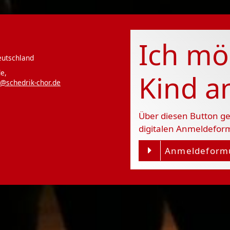
Ich mö
eutschland
e,
Kind 
@schedrik-chor.de
Über diesen Button ge
digitalen Anmeldefor
Anmeldeform