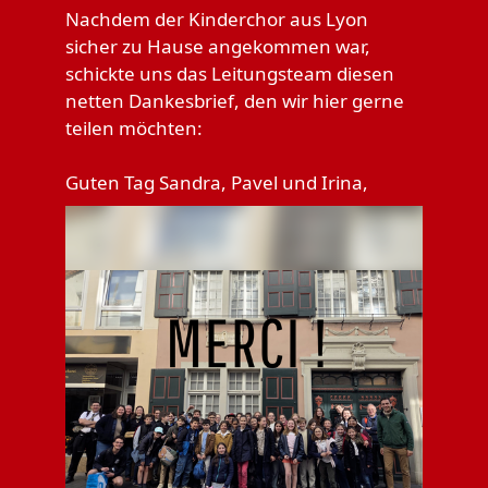
Nachdem der Kinderchor aus Lyon
sicher zu Hause angekommen war,
schickte uns das Leitungsteam diesen
netten Dankesbrief, den wir hier gerne
teilen möchten:
Guten Tag Sandra, Pavel und Irina,